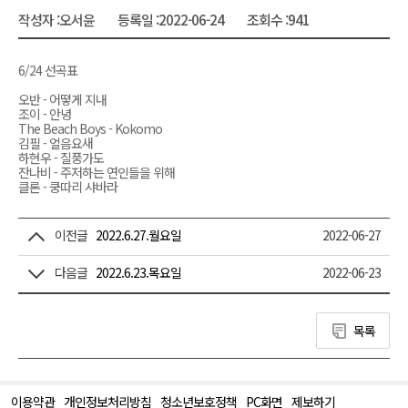
작성자 :
오서윤
등록일 :
2022-06-24
조회수 :
941
6/24 선곡표
오반 - 어떻게 지내
조이 - 안녕
The Beach Boys - Kokomo
김필 - 얼음요새
하현우 - 질풍가도
잔나비 - 주저하는 연인들을 위해
클론 - 쿵따리 샤바라
이전글
2022.6.27.월요일
2022-06-27
다음글
2022.6.23.목요일
2022-06-23
목록
이용약관
개인정보처리방침
청소년보호정책
PC화면
제보하기
맨