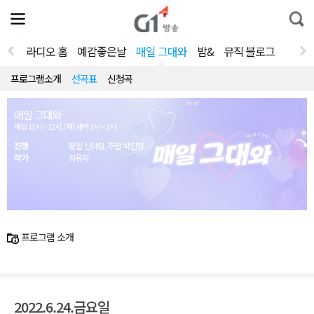
전
제
통
체
보
합
메
검
뉴
색
라디오 홈
예감좋은날
매일 그대와
밤&
뮤직 블로그
열
기
프로그램소개
선곡표
신청곡
매일 그대와
매일 11시 ~ 12시, (재) 새벽 1시 ~ 2시
진행
평일 신아림, 주말 박진형
작가
최유지
프로그램 소개
2022.6.24.금요일