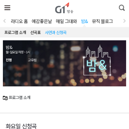
전
제
통
체
보
합
메
검
뉴
색
라디오 홈
예감좋은날
매일 그대와
밤&
뮤직 블로그
열
기
프로그램 소개
선곡표
사연과 신청곡
밤&
월~일요일 자정 ~ 1시
진행
고유림
프로그램 소개
화요일 신청곡