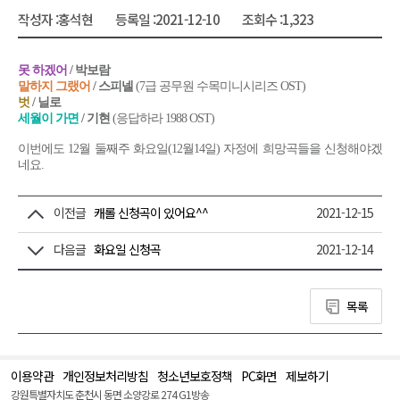
작성자 :
홍석현
등록일 :
2021-12-10
조회수 :
1,323
못 하겠어
/ 박보람
말하지 그랬어
/ 스피넬
(7급 공무원 수목미니시리즈 OST)
벗
/ 닐로
세월이 가면
/ 기현
(응답하라 1988 OST)
이번에도 12월 둘째주 화요일(12월14일) 자정에 희망곡들을 신청해야겠
네요.
이전글
캐롤 신청곡이 있어요^^
2021-12-15
다음글
화요일 신청곡
2021-12-14
목록
이용약관
개인정보처리방침
청소년보호정책
PC화면
제보하기
맨
위
강원특별자치도 춘천시 동면 소양강로 274 G1방송