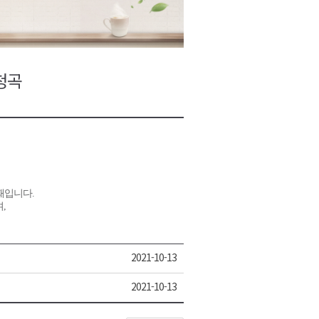
2026년 08월 06일(목)
2026년 08월 06일(목)
2026년 08월 06일(목)
신청곡
2026년 08월 06일(목)
2026년 08월 06일(목)
때입니다.
,
2021-10-13
2021-10-13