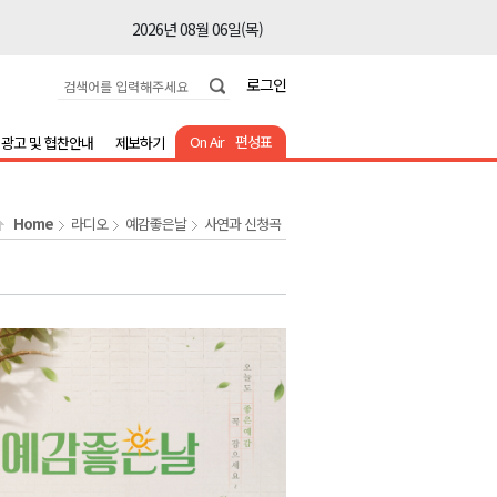
2026년 08월 06일(목)
2026년 08월 06일(목)
로그인
2026년 08월 06일(목)
2026년 08월 06일(목)
On Air
편성표
광고 및 협찬안내
제보하기
2026년 08월 06일(목)
2026년 08월 06일(목)
Home
라디오
예감좋은날
사연과 신청곡
2026년 08월 06일(목)
2026년 08월 06일(목)
2026년 08월 06일(목)
2026년 08월 06일(목)
2026년 08월 06일(목)
2026년 08월 06일(목)
2026년 08월 06일(목)
2026년 08월 06일(목)