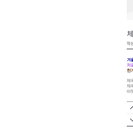
제43회 홍천군민의 날 기념행사
양구군, 원주환경청에 비점오염
<강원랜드> 관광객이 인구 3배
체
<강원랜드> 마카오 카지노 "복
작성
민선9기 양양군 공약사업 추진 
겨
처
한
체
체육
따