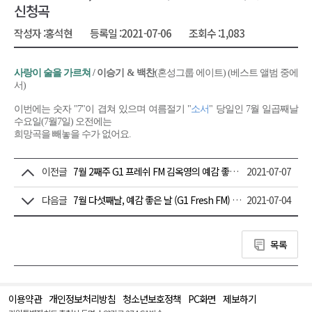
신청곡
작성자 :
홍석현
등록일 :
2021-07-06
조회수 :
1,083
사랑이 술을 가르쳐
/ 이승기 & 백찬
(혼성그룹 에이트) (베스트 앨범 중에
서)
이번에는 숫자 "7"이 겹쳐 있으며 여름절기 "
소서
" 당일인 7월 일곱째날
수요일(7월7일) 오전에는
희망곡을 빼놓을 수가 없어요.
이전글
7월 2째주 G1 프레쉬 FM 김옥영의 예감 좋은 날 노래 신청 합니다.
2021-07-07
다음글
7월 다섯째날, 예감 좋은 날 (G1 Fresh FM) 월요일 신청곡
2021-07-04
목록
이용약관
개인정보처리방침
청소년보호정책
PC화면
제보하기
맨
위