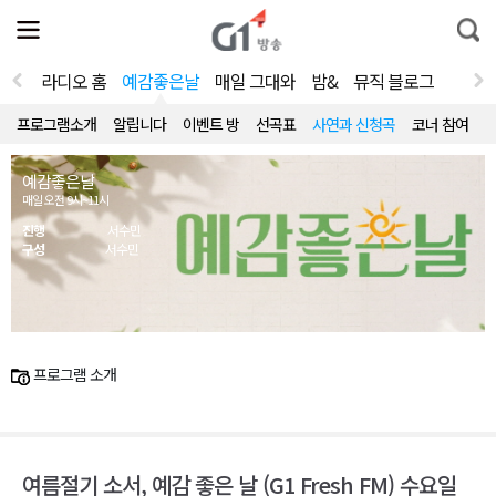
전
제
통
체
보
합
메
검
뉴
색
라디오 홈
예감좋은날
매일 그대와
밤&
뮤직 블로그
열
기
프로그램소개
알립니다
이벤트 방
선곡표
사연과 신청곡
코너 참여
예감좋은날
매일 오전 9시~11시
진행
서수민
구성
서수민
프로그램 소개
여름절기 소서, 예감 좋은 날 (G1 Fresh FM) 수요일