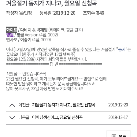
겨울절기 동지가 지나고, 월요일 신청곡
작성자 :
손민정
등록일 :
2019-12-20
조회수 :
846
화이트
/ 다비치 & 박재범
(리메이크, 핑클 원곡)
영원
/ 핑클
Version (4집, 2002)
면사포
/ 이승기
(4집, 2009)
어제(12월22일)에 있었던 팥죽을 식사로 즐길 수 있었다는 겨울절기 "
동지
"는
끝났으나 (한주가 시작되었던 12월 넷째주)
월요일(12월23일) 자정의 희망곡들을 부탁합니다.
==================== 답 변 ====================
석현님~~ 반갑습니다^^!
23일 월요일 신청곡, 제가 모두 띄어드릴게요~~ 밤엔으로 인해
따뜻한 밤을 맞이하고 계시는지 문득 궁금해집니다ㅎㅎ
많이 웃으시구, 23일 자정 밤엔도 기대해주세요!
이전글
겨울절기 동지가 지나고, 월요일 신청곡
2019-12-20
다음글
아버님생신예고, 금요일 신청곡
2019-12-17
목록