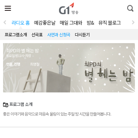
전
제
통
체
보
합
메
검
뉴
색
라디오 홈
예감좋은날
매일 그대와
밤&
뮤직 블로그
열
기
프로그램소개
선곡표
사연과 신청곡
다시듣기
최PD의 별 헤는 밤
토요일 밤11시~자정
연출, 진행
최영철
프로그램 소개
좋은 이야기와 음악으로 마음속 울림이 있는 주말 밤 시간을 만들어봅니다.