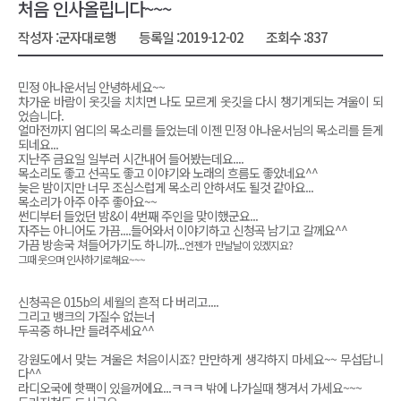
처음 인사올립니다~~~
작성자 :
군자대로행
등록일 :
2019-12-02
조회수 :
837
민정 아나운서님 안녕하세요~~
차가운 바람이 옷깃을 치치면 나도 모르게 옷깃을 다시 챙기게되는 겨울이 되
었습니다.
얼마전까지 엄디의 목소리를 들었는데 이젠 민정 아나운서님의 목소리를 듣게
되네요...
지난주 금요일 일부러 시간내어 들어봤는데요....
목소리도 좋고 선곡도 좋고 이야기와 노래의 흐름도 좋았네요^^
늦은 밤이지만 너무 조심스럽게 목소리 안하셔도 될것 같아요...
목소리가 아주 아주 좋아요~~
썬디부터 들었던 밤&이 4번째 주인을 맞이했군요...
자주는 아니어도 가끔....들어와서 이야기하고 신청곡 남기고 갈께요^^
가끔 방송국 쳐들어가기도 하니까...
언젠가 만날날이 있겠지요?
그때 웃으며 인사하기로해요~~~
신청곡은 015b의 세월의 흔적 다 버리고....
그리고 뱅크의 가질수 없는너
두곡중 하나만 들려주세요^^
강원도에서 맞는 겨울은 처음이시죠? 만만하게 생각하지 마세요~~ 무섭답니
다^^
라디오국에 핫팩이 있을꺼에요...ㅋㅋㅋ 밖에 나가실때 챙겨서 가세요~~~