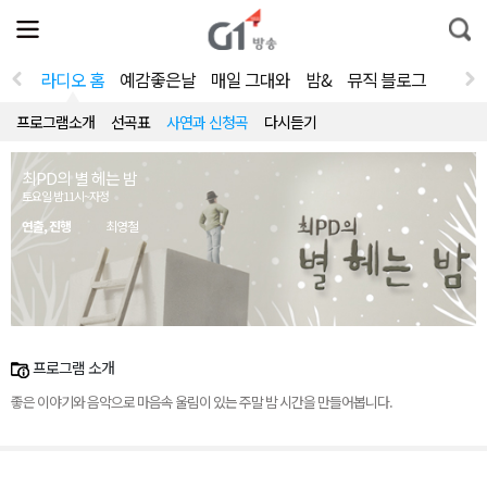
전
제
통
체
보
합
메
검
뉴
색
라디오 홈
예감좋은날
매일 그대와
밤&
뮤직 블로그
열
기
프로그램소개
선곡표
사연과 신청곡
다시듣기
최PD의 별 헤는 밤
토요일 밤11시~자정
연출, 진행
최영철
프로그램 소개
좋은 이야기와 음악으로 마음속 울림이 있는 주말 밤 시간을 만들어봅니다.