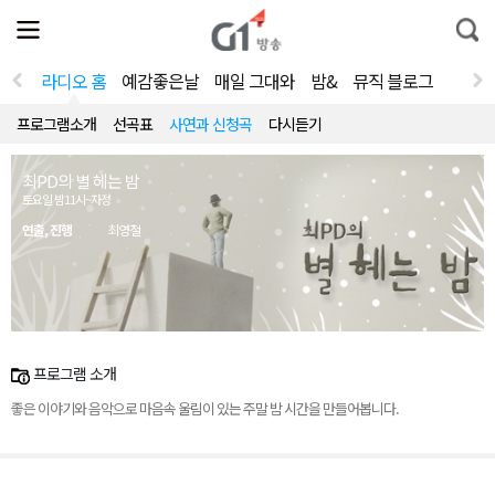
전
제
통
체
보
합
메
검
뉴
색
라디오 홈
예감좋은날
매일 그대와
밤&
뮤직 블로그
열
기
프로그램소개
선곡표
사연과 신청곡
다시듣기
최PD의 별 헤는 밤
토요일 밤11시~자정
연출, 진행
최영철
프로그램 소개
좋은 이야기와 음악으로 마음속 울림이 있는 주말 밤 시간을 만들어봅니다.