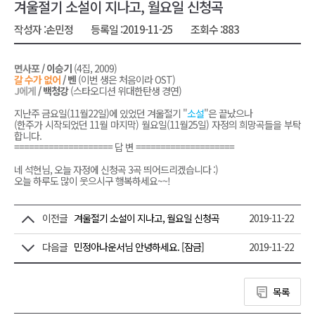
겨울절기 소설이 지나고, 월요일 신청곡
작성자 :
손민정
등록일 :
2019-11-25
조회수 :
883
면사포
/ 이승기
(4집, 2009)
갈 수가 없어
/ 벤
(이번 생은 처음이라 OST)
J에게
/ 백청강
(스타오디션 위대한탄생 경연)
지난주 금요일(11월22일)에 있었던 겨울절기 "
소설
"은 끝났으나
(한주가 시작되었던 11월 마지막) 월요일(11월25일) 자정의 희망곡들을 부탁
합니다.
==================== 답 변 ====================
네 석현님, 오늘 자정에 신청곡 3곡 띄어드리겠습니다 :)
오늘 하루도 많이 웃으시구 행복하세요~~!
이전글
겨울절기 소설이 지나고, 월요일 신청곡
2019-11-22
다음글
민정아나운서님 안녕하세요. [잠금]
2019-11-22
목록