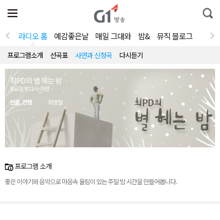
전
제
통
체
보
합
메
검
뉴
색
라디오 홈
예감좋은날
매일 그대와
밤&
뮤직 블로그
열
기
프로그램소개
선곡표
사연과 신청곡
다시듣기
최PD의 별 헤는 밤
토요일 밤11시~자정
연출, 진행
최영철
프로그램 소개
좋은 이야기와 음악으로 마음속 울림이 있는 주말 밤 시간을 만들어봅니다.