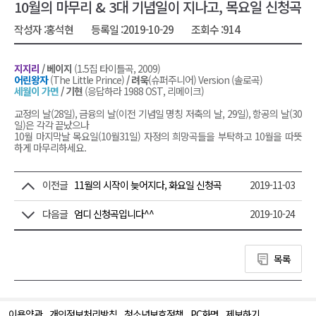
10월의 마무리 & 3대 기념일이 지나고, 목요일 신청곡
작성자 :
홍석현
등록일 :
2019-10-29
조회수 :
914
지지리
/ 베이지
(1.5집 타이틀곡, 2009)
어린왕자
(The Little Prince)
/ 려욱
(슈퍼주니어) Version (솔로곡)
세월이 가면
/ 기현
(응답하라 1988 OST, 리메이크)
교정의 날(28일), 금융의 날(이전 기념일 명칭 저축의 날, 29일), 항공의 날(30
일)은 각각 끝났으나
10월 마지막날 목요일(10월31일) 자정의 희망곡들을 부탁하고 10월을 따뜻
하게 마무리하세요.
이전글
11월의 시작이 늦어지다, 화요일 신청곡
2019-11-03
다음글
엄디 신청곡입니다^^
2019-10-24
목록
이용약관
개인정보처리방침
청소년보호정책
PC화면
제보하기
맨