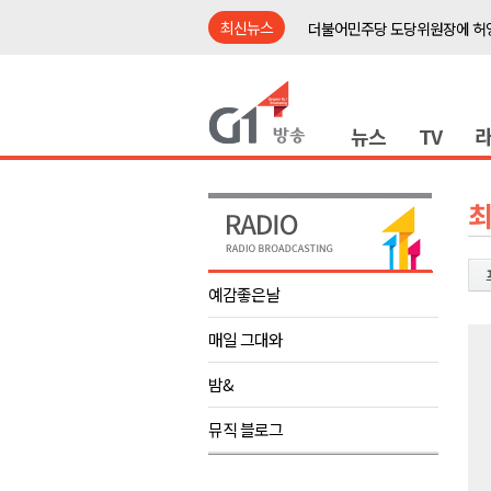
최신뉴스
더불어민주당 도당위원장에 허영
수족구병 원인 바이러스 급증..
춘천 돈사 화재..평창 교통사고 
뉴스
TV
동해안 이안류..지자체 대응 강
원주시, 지역첨단의료복합단지 
강원도 반려동물지원센터, 참여
최
평창 전지훈련 성지..선수들 구
동해시, 어르신병원동행서비스 
예감좋은날
원주환경청, 비산배출시설 미신
매일 그대와
민주당 순회경선 합동연설회..
더불어민주당 도당위원장에 허영
밤&
수족구병 원인 바이러스 급증..
뮤직 블로그
춘천 돈사 화재..평창 교통사고 
동해안 이안류..지자체 대응 강