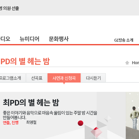
 의원 선출
위생 주의 당부
4명 경상
라디오
뉴미디어
문화행사
화
G1방송 소개
지정 준비 본격화
형 프로그램 신설
PD의 별 헤는 밤
Ho
슬땀
확대 운영
프로그램소개
선곡표
사연과 신청곡
다시듣기
고 사업장 점검
강원 표심은
최PD의 별 헤는 밤
 의원 선출
좋은 이야기와 음악으로 마음속 울림이 있는 주말 밤 시간을
위생 주의 당부
만들어봅니다.
최영철
연출, 진행
4명 경상
화