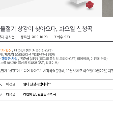
지정 준비 본격화
형 프로그램 신설
슬땀
을절기 상강이 찾아오다, 화요일 신청곡
확대 운영
자 :
홍석현
등록일 :
2019-10-20
조회수 :
923
고 사업장 점검
수가 없어
/ 벤
(이번 생은 처음이라 OST)
게
/ 백청강
(스타오디션 위대한탄생 경연)
 행복한 사람
/ 유준상
(배우) (왜그래 풍상씨 드라마 OST, 리메이크, 이정희 원곡)
 노을
(왜그래 풍상씨 드라마 OST, 리메이크)
절기 "상강"이 드디어 찾아오기 시작하였을텐데, 10월 넷째주 화요일(10월22일) 
이전글
엄디 신청곡입니다^^
다음글
경찰의 날, 월요일 신청곡