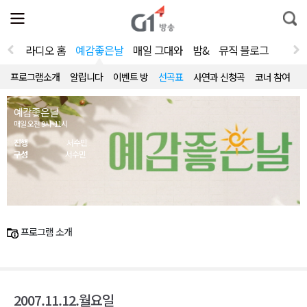
전
제
통
체
보
합
메
검
뉴
색
라디오 홈
예감좋은날
매일 그대와
밤&
뮤직 블로그
열
기
프로그램소개
알립니다
이벤트 방
선곡표
사연과 신청곡
코너 참여
예감좋은날
매일 오전 9시~11시
진행
서수민
구성
서수민
프로그램 소개
2007.11.12.월요일