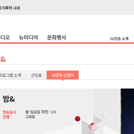
국가폭력 사과
접목
정책간담회
라디오
뉴미디어
문화행사
 초청 특별 강연
G1방송 소개
천 유치 건의
&
최
프로그램 소개
선곡표
사연과 신청곡
87명 인사
나된 공동체"
밤&
국가폭력 사과
월~일요일 자정 ~ 1시
방송일시
접목
고유림
진행
정책간담회
 초청 특별 강연