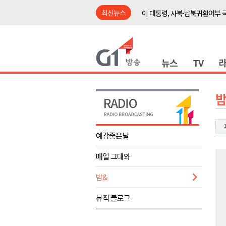
최신뉴스
이 대통령, 사북·납북귀환어부 
여름축제 더위와 전쟁..물놀이 
강원도, 최휘영 문체부장관과 
뉴스
TV
이광재 국회 예결위원장, 강릉시
검찰청 폐지..해결 과제 산적
육동한 시장, 국제스케이트장 춘
밤
영월군, 국·도비 확보 보고회 개
삼척 공공산후조리원 이전 시급
예감좋은날
강원자치도교육청 교감급 이상 3
매일 그대와
도-시군 첫 간담회..우상호 "하
이 대통령, 사북·납북귀환어부 
밤&
여름축제 더위와 전쟁..물놀이 
뮤직 블로그
강원도, 최휘영 문체부장관과 
이광재 국회 예결위원장, 강릉시