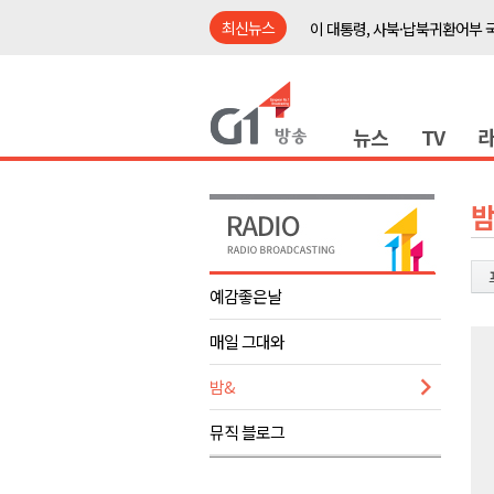
최신뉴스
이 대통령, 사북·납북귀환어부 
여름축제 더위와 전쟁..물놀이 
강원도, 최휘영 문체부장관과 
뉴스
TV
이광재 국회 예결위원장, 강릉시
검찰청 폐지..해결 과제 산적
육동한 시장, 국제스케이트장 춘
밤
영월군, 국·도비 확보 보고회 개
삼척 공공산후조리원 이전 시급
예감좋은날
강원자치도교육청 교감급 이상 3
매일 그대와
도-시군 첫 간담회..우상호 "하
이 대통령, 사북·납북귀환어부 
밤&
여름축제 더위와 전쟁..물놀이 
뮤직 블로그
강원도, 최휘영 문체부장관과 
이광재 국회 예결위원장, 강릉시