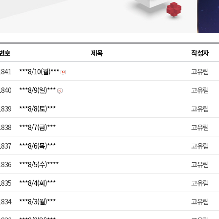
천 유치 건의
최
번호
제목
작성자
1841
***8/10(월)***
고유림
87명 인사
1840
***8/9(일)***
고유림
1839
***8/8(토)***
고유림
1838
***8/7(금)***
고유림
1837
***8/6(목)***
고유림
1836
***8/5(수)****
고유림
1835
***8/4(화)***
고유림
1834
***8/3(월)***
고유림