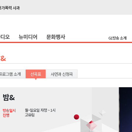
국가폭력 사과
접목
정책간담회
라디오
뉴미디어
문화행사
 초청 특별 강연
G1방송 소개
천 유치 건의
&
최
프로그램 소개
선곡표
사연과 신청곡
87명 인사
나된 공동체"
밤&
국가폭력 사과
월~일요일 자정 ~ 1시
방송일시
접목
고유림
진행
정책간담회
 초청 특별 강연