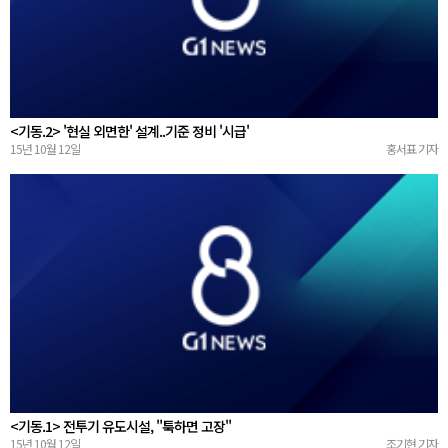
<기동.2> '현실 외면한' 설계..기준 정비 '시급'
15년 10월 12일
홍서표 기자
<기동.1> 전투기 유도시설, "툭하면 고장"
15년 10월 12일
조기현 기자