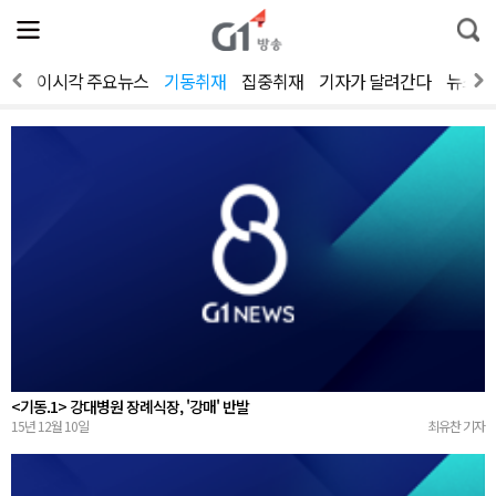
전
제
통
체
보
합
메
검
뉴
색
보기
이시각 주요뉴스
기동취재
집중취재
기자가 달려간다
뉴스人
열
기
<기동.1> 강대병원 장례식장, '강매' 반발
15년 12월 10일
최유찬 기자