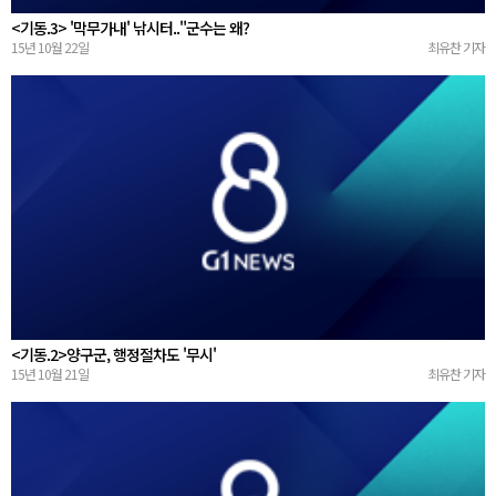
<기동.3> '막무가내' 낚시터.."군수는 왜?
15년 10월 22일
최유찬 기자
<기동.2>양구군, 행정절차도 '무시'
15년 10월 21일
최유찬 기자