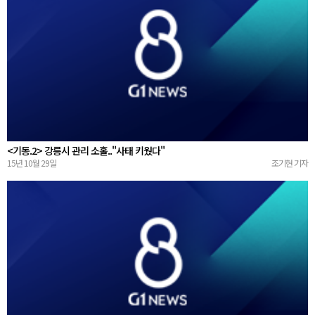
<기동.2> 강릉시 관리 소홀.."사태 키웠다"
15년 10월 29일
조기현 기자