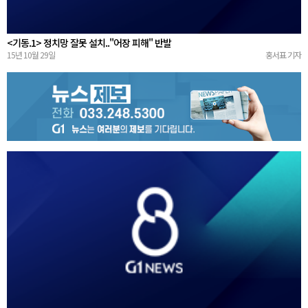
<기동.1> 정치망 잘못 설치.."어장 피해" 반발
15년 10월 29일
홍서표 기자