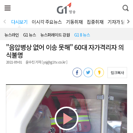
전
제
통
체
보
합
메
검
뉴
색
다시보기
이시각 주요뉴스
기동취재
집중취재
기자가 달려
열
기
뉴스라인
G1 뉴스
뉴스퍼레이드 강원
G1 8 뉴스
"음압병상 없어 이송 못해" 60대 자가격리자 의
식불명
2021-09-01
윤수진 기자 [ ysj@g1tv.co.kr ]
링크복사
Play