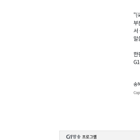
"
부
서
말
한
G
송혜
Cop