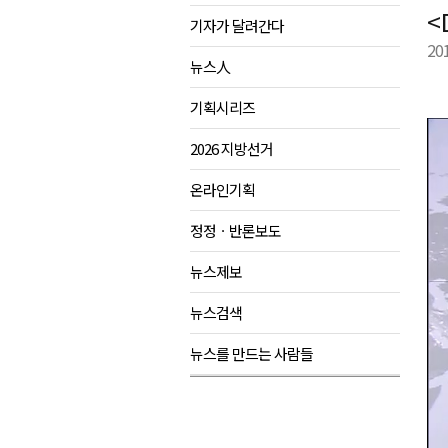
<
기자가 달려간다
양구군, 원주환경청에 비점오염
20
<강원랜드> 관광객이 인구 3배
뉴스人
<강원랜드> 마카오 카지노 "복
기획시리즈
민선9기 양양군 공약사업 추진 
2026 지방선거
온라인기획
정정ㆍ반론보도
뉴스제보
뉴스검색
뉴스를 만드는 사람들