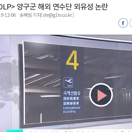
DLP> 양구군 해외 연수단 외유성 논란
저감 사업 등 건의
19-12-06
송혜림 기자[ shr@g1tv.co.kr ]
..싱가포르 복합리조트
합리조트로 진화 중"
전략 보고회 개최
Play
Vid