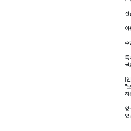
선
이
주
특
필
[
"
하
양
있