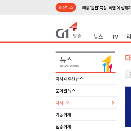
최신뉴스
태풍 '돌핀' 북상..폭염 더 심해
강릉시, 민선9기 21개 읍면동 
횡성군, 광복절 맞아 태극기 나
뉴스
TV
제43회 홍천군민의 날 기념행사
양구군, 원주환경청에 비점오염
<강원랜드> 관광객이 인구 3배
<강원랜드> 마카오 카지노 "복
민선9기 양양군 공약사업 추진 
이시각 주요뉴스
썩고, 무르고..농산물 피해 속출
분야별 뉴스
도내 첫 폭염중대경보..내일 극한
태풍 '돌핀' 북상..폭염 더 심해
다시보기
강릉시, 민선9기 21개 읍면동 
기동취재
횡성군, 광복절 맞아 태극기 나
집중취재
제43회 홍천군민의 날 기념행사