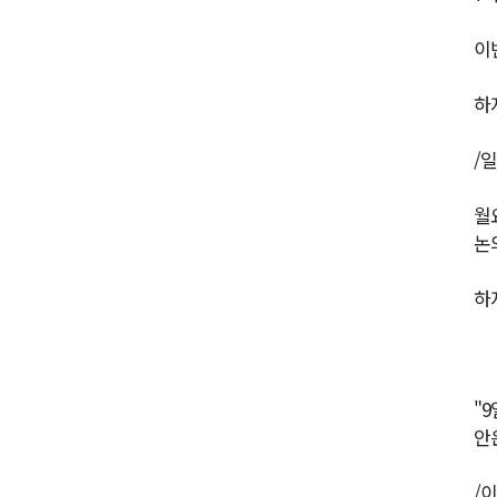
이
하
/
월
논
하
"
안
/