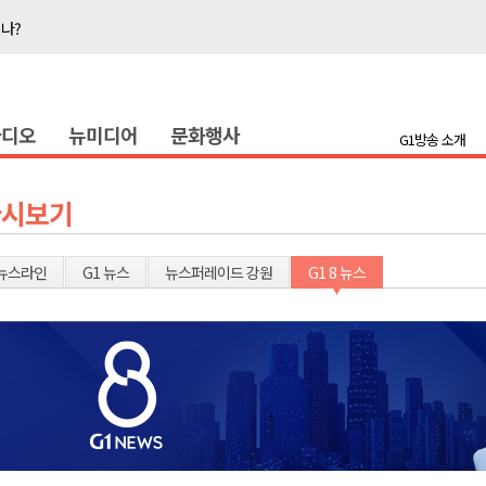
지나?
타운홀 미팅 성료
눔 행사
라디오
뉴미디어
문화행사
 개최
G1방송 소개
저감 사업 등 건의
..싱가포르 복합리조트
다시보기
합리조트로 진화 중"
전략 보고회 개최
뉴스라인
G1 뉴스
뉴스퍼레이드 강원
G1 8 뉴스
폭염 ‘절정’
지나?
타운홀 미팅 성료
눔 행사
 개최