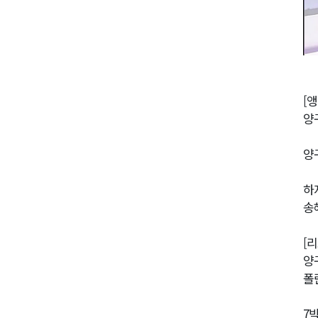
[앵
양
양
하
송
[
양
폴
7