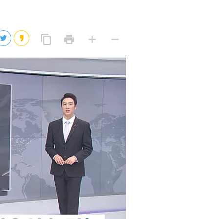
2026년 08월 06일(목)
2026년 08월 06일(목)
링
프
글
글
content_copy
print
add
remove
크
린
자
자
2026년 08월 06일(목)
복
트
크
작
사
2026년 08월 06일(목)
게
게
eo