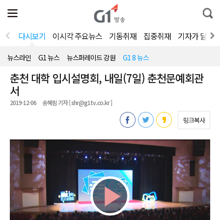
전
제
통
체
보
합
메
검
뉴
색
다시보기
이시각 주요뉴스
기동취재
집중취재
기자가 달려
열
기
뉴스라인
G1 뉴스
뉴스퍼레이드 강원
G1 8 뉴스
춘천 대학 입시설명회, 내일(7일) 춘천문예회관
서
2019-12-06
송혜림 기자 [ shr@g1tv.co.kr ]
링크복사
Play