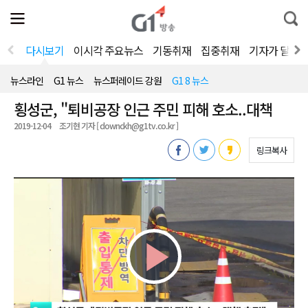
전
제
통
체
보
합
메
검
뉴
색
다시보기
이시각 주요뉴스
기동취재
집중취재
기자가 달려
열
기
뉴스라인
G1 뉴스
뉴스퍼레이드 강원
G1 8 뉴스
횡성군, "퇴비공장 인근 주민 피해 호소..대책
2019-12-04
조기현 기자 [ downckh@g1tv.co.kr ]
링크복사
Play