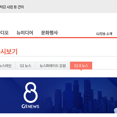
저감 사업 등 건의
..싱가포르 복합리조트
합리조트로 진화 중"
라디오
뉴미디어
문화행사
금 지원 접수
G1방송 소개
육원 수강생 모집
 며느리 축제
다시보기
상 38도’
뉴스라인
G1 뉴스
뉴스퍼레이드 강원
G1 8 뉴스
타운홀 미팅 성료
저감 사업 등 건의
..싱가포르 복합리조트
합리조트로 진화 중"
금 지원 접수