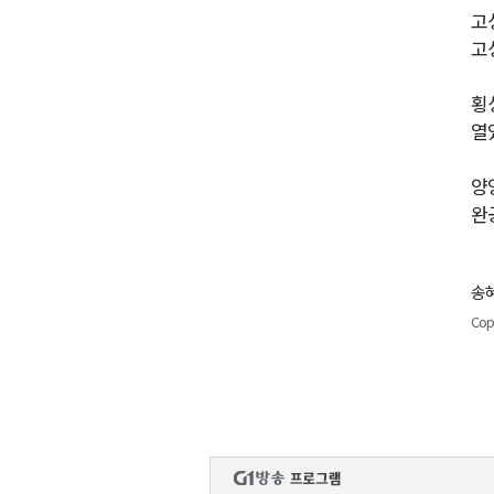
고
고
횡
열
양
완
송혜
Cop