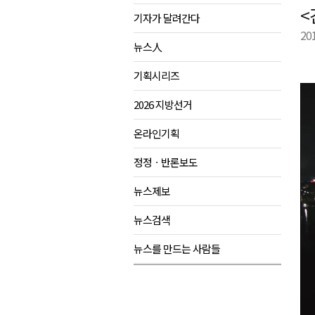
<
기자가 달려간다
강원도립대학교, 하반기 평생교
20
태백시, 28~29일 제5회 황부자
뉴스人
오늘 극한폭염 계속..낮 최고 ‘영
기획시리즈
썩고, 무르고..농산물 피해 속출
2026 지방선거
온라인기획
정정ㆍ반론보도
뉴스제보
뉴스검색
뉴스를 만드는 사람들