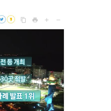
2026년 08월 07일(금)
2026년 08월 07일(금)
링
프
글
글
content_copy
print
add
remove
크
린
자
자
2026년 08월 07일(금)
복
트
크
작
사
2026년 08월 07일(금)
게
게
eo