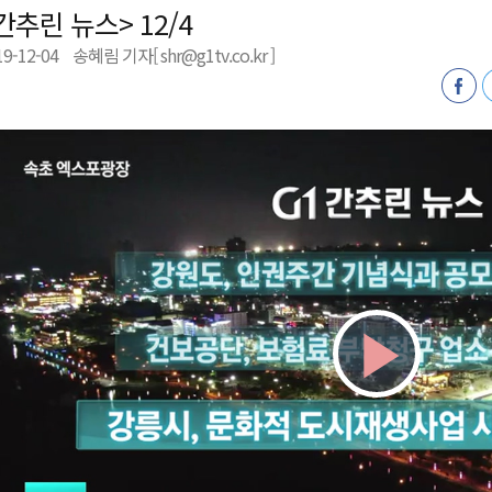
간추린 뉴스> 12/4
육원 수강생 모집
19-12-04
송혜림 기자[ shr@g1tv.co.kr ]
 며느리 축제
상 38도’
Play
Vid