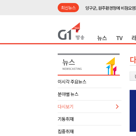
최신뉴스
양구군, 원주환경청에 비점오염
<강원랜드> 관광객이 인구 3배
<강원랜드> 마카오 카지노 "복
뉴스
TV
원주시, 하반기 중소기업육성자
강원도립대학교, 하반기 평생교
태백시, 28~29일 제5회 황부자
오늘 극한폭염 계속..낮 최고 ‘영
썩고, 무르고..농산물 피해 속출
이시각 주요뉴스
썩고, 무르고..농산물 피해 속출
분야별 뉴스
강릉시, 민선9기 21개 읍면동 
양구군, 원주환경청에 비점오염
다시보기
<강원랜드> 관광객이 인구 3배
기동취재
<강원랜드> 마카오 카지노 "복
집중취재
원주시, 하반기 중소기업육성자