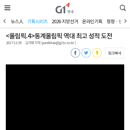
전
제
통
체
보
합
메
검
뉴
색
간다
뉴스人
기획시리즈
2026 지방선거
온라인기획
정정ㆍ반론
열
기
<올림픽.4>동계올림픽 역대 최고 성적 도전
2017-12-29
김기태 기자 [ purekitae@g1tv.co.kr ]
링크복사