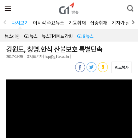
전
제
통
체
보
합
메
검
뉴
색
다시보기
이시각 주요뉴스
기동취재
집중취재
기자가 달려
열
기
뉴스라인
G1 뉴스
뉴스퍼레이드 강원
G1 8 뉴스
강원도, 청명.한식 산불보호 특별단속
2017-03-29
홍서표 기자 [ hsp@g1tv.co.kr ]
링크복사