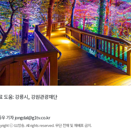
료 도움
:
강릉시
,
강원관광재단
우 기자 jongdal@g1tv.co.kr
yright ⓒ G1방송. All rights reserved. 무단 전재 및 재배포 금지.