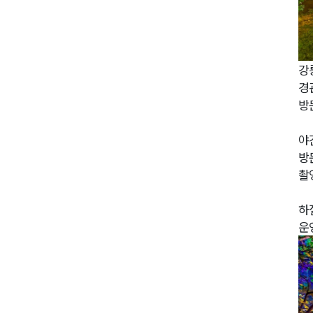
강
경
방
야
방
촬
하
운