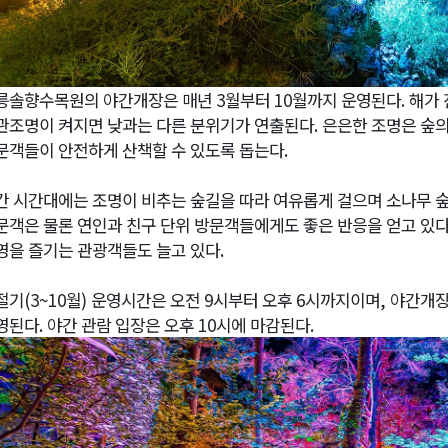
릉솔향수목원의 야간개장은 매년
3
월부터
10
월까지 운영된다
.
해가 
관조명이 켜지면 낮과는 다른 분위기가 연출된다
.
은은한 조명은 숲
문객들이 안전하게 산책할 수 있도록 돕는다
.
간 시간대에는 조명이 비추는 숲길을 따라 여유롭게 걸으며 소나무 숲
문객은 물론 연인과 친구 단위 방문객들에게도 좋은 반응을 얻고 있
영을 즐기는 관광객들도 늘고 있다
.
절기
(3~10
월
)
운영시간은 오전
9
시부터 오후
6
시까지이며
,
야간개장
영된다
.
야간 관람 입장은 오후
10
시에 마감된다
.