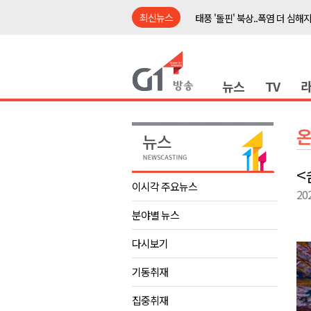
최신뉴스
태풍 '돌핀' 북상..폭염 더 심해
강릉시, 민선9기 21개 읍면동 
횡성군, 광복절 맞아 태극기 나
뉴스
TV
제43회 홍천군민의 날 기념행사
양구군, 원주환경청에 비점오염
<강원랜드> 관광객이 인구 3배
<강원랜드> 마카오 카지노 "복
<
민선9기 양양군 공약사업 추진 
이시각 주요뉴스
20
썩고, 무르고..농산물 피해 속출
분야별 뉴스
도내 첫 폭염중대경보..내일 극한
태풍 '돌핀' 북상..폭염 더 심해
다시보기
강릉시, 민선9기 21개 읍면동 
기동취재
횡성군, 광복절 맞아 태극기 나
집중취재
제43회 홍천군민의 날 기념행사