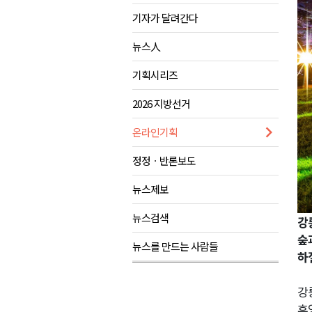
기자가 달려간다
양구군, 원주환경청에 비점오염
<강원랜드> 관광객이 인구 3배
뉴스人
<강원랜드> 마카오 카지노 "복
기획시리즈
민선9기 양양군 공약사업 추진 
2026 지방선거
온라인기획
정정ㆍ반론보도
뉴스제보
뉴스검색
강
숲
뉴스를 만드는 사람들
하
강
휴