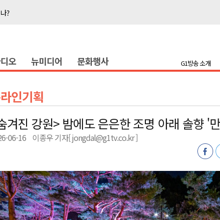
지나?
타운홀 미팅 성료
눔 행사
라디오
뉴미디어
문화행사
 개최
G1방송 소개
저감 사업 등 건의
..싱가포르 복합리조트
온라인기획
합리조트로 진화 중"
숨겨진 강원> 밤에도 은은한 조명 아래 솔향 '만
전략 보고회 개최
26-06-16
이종우 기자[ jongdal@g1tv.co.kr ]
폭염 ‘절정’
지나?
타운홀 미팅 성료
눔 행사
 개최