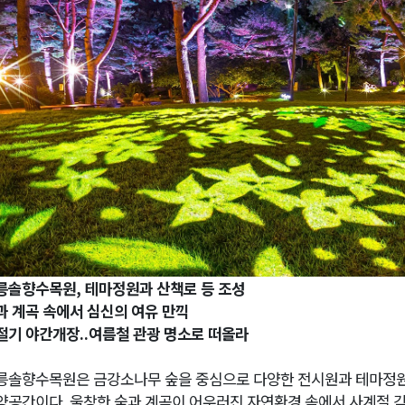
저감 사업 등 건의
..싱가포르 복합리조트
합리조트로 진화 중"
전략 보고회 개최
릉솔향수목원
,
테마정원과 산책로 등 조성
과 계곡 속에서 심신의 여유 만끽
절기 야간개장
..
여름철 관광 명소로 떠올라
릉솔향수목원은 금강소나무 숲을 중심으로 다양한 전시원과 테마정
양공간이다
.
울창한 숲과 계곡이 어우러진 자연환경 속에서 사계절 각