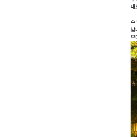
대
수
남
무