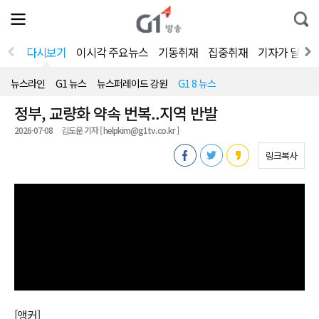
전
제
통
체
보
합
메
검
뉴
색
다시보기
이시각 주요뉴스
기동취재
집중취재
기자가 달려
열
기
뉴스라인
G1 뉴스
뉴스퍼레이드 강원
G1 8 뉴스
정부, 교량화 약속 번복..지역 반발
2026-07-08
김도운 기자 [ helpkim@g1tv.co.kr ]
링크복사
[앵커]