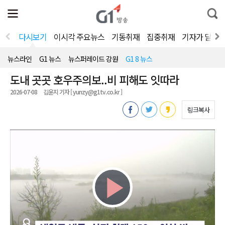
전
제
통
체
보
합
메
검
뉴
색
다시보기
이시각 주요뉴스
기동취재
집중취재
기자가 달려
열
기
뉴스라인
G1 뉴스
뉴스퍼레이드 강원
G1 8 뉴스
도내 곳곳 호우주의보..비 피해도 잇따라
2026-07-08
김윤지 기자 [ yunzy@g1tv.co.kr ]
링크복사
Play