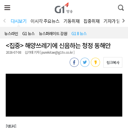
전
제
통
체
보
합
메
검
뉴
색
다시보기
이시각 주요뉴스
기동취재
집중취재
기자가 달려
열
기
뉴스라인
G1 뉴스
뉴스퍼레이드 강원
G1 8 뉴스
<집중> 해양쓰레기에 신음하는 청정 동해안
2026-07-08
김기태 기자 [ purekitae@g1tv.co.kr ]
링크복사
[앵커]