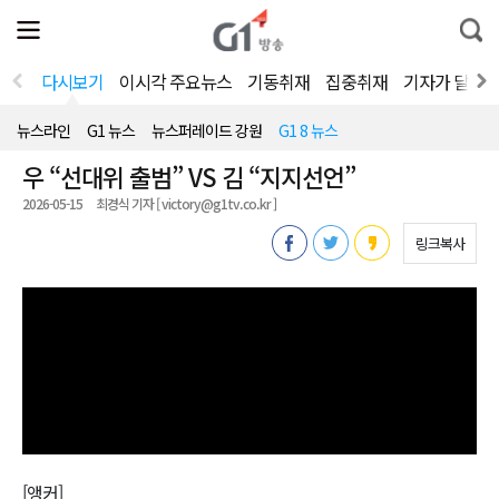
전
제
통
체
보
합
메
검
뉴
색
다시보기
이시각 주요뉴스
기동취재
집중취재
기자가 달려
열
기
뉴스라인
G1 뉴스
뉴스퍼레이드 강원
G1 8 뉴스
우 “선대위 출범” VS 김 “지지선언”
2026-05-15
최경식 기자 [ victory@g1tv.co.kr ]
링크복사
[앵커]