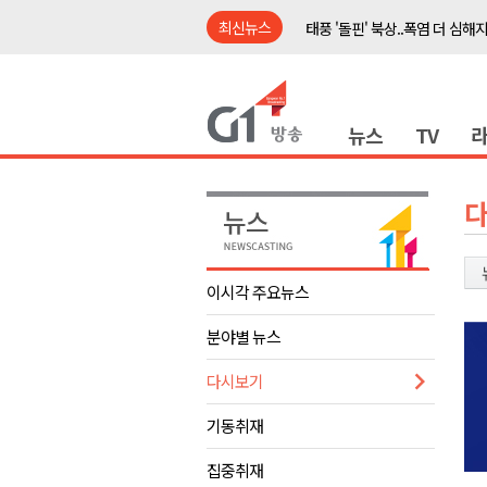
최신뉴스
태풍 '돌핀' 북상..폭염 더 심해
강릉시, 민선9기 21개 읍면동 
횡성군, 광복절 맞아 태극기 나
뉴스
TV
제43회 홍천군민의 날 기념행사
양구군, 원주환경청에 비점오염
<강원랜드> 관광객이 인구 3배
<강원랜드> 마카오 카지노 "복
민선9기 양양군 공약사업 추진 
이시각 주요뉴스
썩고, 무르고..농산물 피해 속출
분야별 뉴스
도내 첫 폭염중대경보..내일 극한
태풍 '돌핀' 북상..폭염 더 심해
다시보기
강릉시, 민선9기 21개 읍면동 
기동취재
횡성군, 광복절 맞아 태극기 나
집중취재
제43회 홍천군민의 날 기념행사