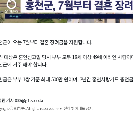
천군이 오는 7월부터 결혼 장려금을 지원합니다.
원 대상은 혼인신고일 당시 부부 모두 18세 이상 49세 이하인 사람이
천군에 거주 해야 합니다.
원금은 부부 1쌍 기준 최대 500만 원이며, 3년간 홍천사랑카드 충전
원 기자 033@g1tv.co.kr
yright ⓒ G1방송. All rights reserved. 무단 전재 및 재배포 금지.