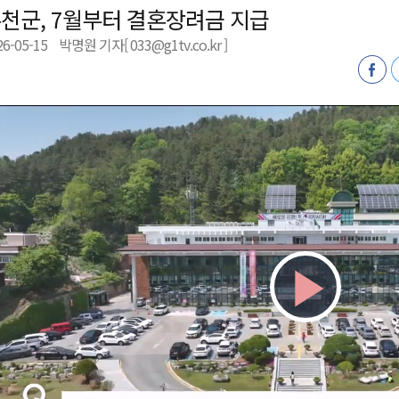
천군, 7월부터 결혼장려금 지급
저감 사업 등 건의
26-05-15
박명원 기자[ 033@g1tv.co.kr ]
..싱가포르 복합리조트
합리조트로 진화 중"
전략 보고회 개최
Play
Vid