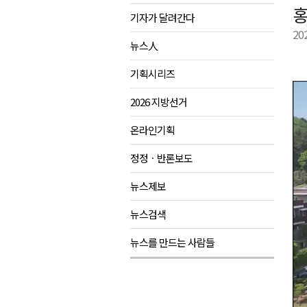
홍
기자가 달려간다
양구군, 원주환경청에 비점오염
20
<강원랜드> 관광객이 인구 3배
뉴스人
<강원랜드> 마카오 카지노 "복
기획시리즈
민선9기 양양군 공약사업 추진 
2026 지방선거
온라인기획
정정ㆍ반론보도
뉴스제보
뉴스검색
뉴스를 만드는 사람들