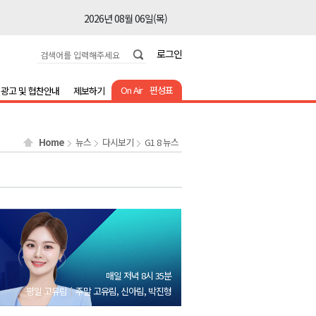
2026년 08월 06일(목)
2026년 08월 06일(목)
로그인
2026년 08월 06일(목)
2026년 08월 06일(목)
On Air
편성표
광고 및 협찬안내
제보하기
2026년 08월 06일(목)
2026년 08월 06일(목)
Home
뉴스
다시보기
G1 8 뉴스
2026년 08월 06일(목)
2026년 08월 06일(목)
2026년 08월 06일(목)
2026년 08월 06일(목)
2026년 08월 06일(목)
2026년 08월 06일(목)
매일 저녁 8시 35분
2026년 08월 06일(목)
평일 고유림
주말 고유림, 신아림, 박진형
2026년 08월 06일(목)