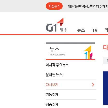
최신뉴스
태풍 '돌핀' 북상..폭염 더 심해
강릉시, 민선9기 21개 읍면동 
횡성군, 광복절 맞아 태극기 나
뉴스
TV
제43회 홍천군민의 날 기념행사
양구군, 원주환경청에 비점오염
<강원랜드> 관광객이 인구 3배
<강원랜드> 마카오 카지노 "복
민선9기 양양군 공약사업 추진 
이시각 주요뉴스
썩고, 무르고..농산물 피해 속출
분야별 뉴스
도내 첫 폭염중대경보..내일 극한
태풍 '돌핀' 북상..폭염 더 심해
다시보기
강릉시, 민선9기 21개 읍면동 
기동취재
횡성군, 광복절 맞아 태극기 나
집중취재
제43회 홍천군민의 날 기념행사