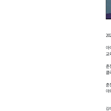
2
아
교
춘
클
춘
야
김이