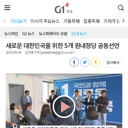
전
제
통
체
보
합
메
검
뉴
색
다시보기
이시각 주요뉴스
기동취재
집중취재
기자가 달려
열
기
뉴스라인
G1 뉴스
뉴스퍼레이드 강원
G1 8 뉴스
새로운 대한민국을 위한 5개 원내정당 공동선언
2025-05-16
김기태 기자 [ purekitae@g1tv.co.kr ]
링크복사
Play