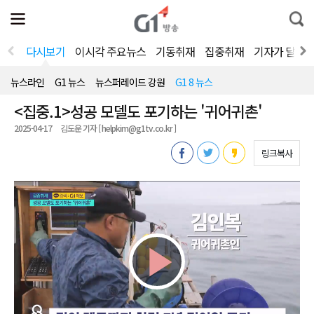
전
제
통
체
보
합
메
검
뉴
색
다시보기
이시각 주요뉴스
기동취재
집중취재
기자가 달려
열
기
뉴스라인
G1 뉴스
뉴스퍼레이드 강원
G1 8 뉴스
<집중.1>성공 모델도 포기하는 '귀어귀촌'
2025-04-17
김도운 기자 [ helpkim@g1tv.co.kr ]
링크복사
Play