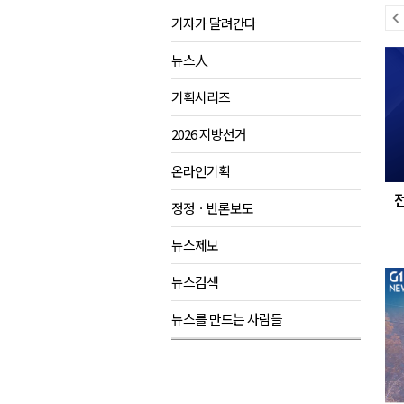
이
기자가 달려간다
양양군, 21일까지 '초등학생 틈
전
다
강원개발공사, 공기업 평가 2년 
뉴스人
뉴
음
도-시군 첫 간담회..우상호 "하
스
뉴
기획시리즈
이 대통령, 사북·납북귀환어부 
스
2026 지방선거
온라인기획
정정ㆍ반론보도
뉴스제보
뉴스검색
뉴스를 만드는 사람들