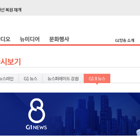
선 복원 재개
백여세대 불편
' 개원
라디오
뉴미디어
문화행사
시장 운영
G1방송 소개
새 돌봄' 시행
연속 '다'등급
다시보기
나된 공동체"
국가폭력 사과
뉴스라인
G1 뉴스
뉴스퍼레이드 강원
G1 8 뉴스
보 합동 연설회
선 복원 재개
백여세대 불편
' 개원
시장 운영