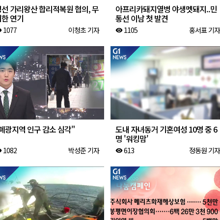
정선 가리왕산 합리적복원 협의, 무
아프리카돼지열병 야생멧돼지..민
기한 연기
통선 이남 첫 발견
1077
이청초 기자
1105
홍서표 기자
ity
visibility
폐광지역 인구 감소 심각"
도내 자녀동거 기혼여성 10명 중 6
명 '워킹맘'
1082
박성준 기자
613
정동원 기자
ity
visibility