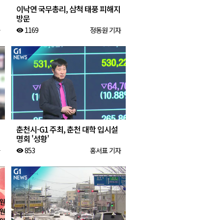
이낙연 국무총리, 삼척 태풍 피해지
방문
1169
정동원 기자
visibility
춘천시-G1 주최, 춘천 대학 입시설
명회 '성황'
853
홍서표 기자
visibility