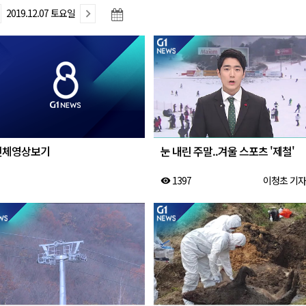
2019.12.07 토요일
새 돌봄' 시행
연속 '다'등급
나된 공동체"
국가폭력 사과
전체영상보기
눈 내린 주말..겨울 스포츠 '제철'
1397
이청초 기자
visibility