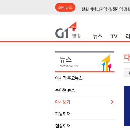
최신뉴스
철원 백마고지역~월정리역 경원
어젯밤 원주 아파트 정전..천 
춘천시립 '장애아동전담어린이집
뉴스
TV
영월군, 14~15일 서부시장 야
양양군, 21일까지 '초등학생 틈
강원개발공사, 공기업 평가 2년 
도-시군 첫 간담회..우상호 "하
이 대통령, 사북·납북귀환어부 
이시각 주요뉴스
동해안 폭우..도로 잠기고 고립
분야별 뉴스
민주당, 내일 횡성서 당대표 후
철원 백마고지역~월정리역 경원
다시보기
어젯밤 원주 아파트 정전..천 
기동취재
춘천시립 '장애아동전담어린이집
집중취재
영월군, 14~15일 서부시장 야