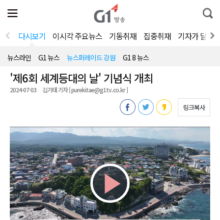
전
제
통
체
보
합
메
검
뉴
색
다시보기
이시각 주요뉴스
기동취재
집중취재
기자가 달려
열
기
뉴스라인
G1 뉴스
뉴스퍼레이드 강원
G1 8 뉴스
'제6회 세계등대의 날' 기념식 개최
2024-07-03
김기태 기자 [ purekitae@g1tv.co.kr ]
링크복사
Play