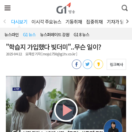
전
제
통
체
보
합
메
검
뉴
색
다시보기
이시각 주요뉴스
기동취재
집중취재
기자가 달려
열
기
뉴스라인
G1 뉴스
뉴스퍼레이드 강원
G1 8 뉴스
"학습지 가입했다 빚더미"..무슨 일이?
2025-04-22
모재성 기자 [ mojs1750@g1tv.co.kr ]
링크복사
Play