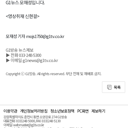
G1뉴스 모재성입니다.
<영상취재 신현걸>
모재성 기자 mojs1750@g1tv.co.kr
G1방송 뉴스제보
▶ 전화 033-248-5300
▶ 이메일 g1news@g1tv.co.kr
Copyright ⓒ G1방송. All rights reserved. 무단 전재 및 재배포 금지.
목록
이용약관
개인정보처리방침
청소년보호정책
PC화면
제보하기
맨
위
강원특별자치도 춘천시 동면 소양강로 274 G1방송
로
대표전화: 033)248-5000, FAX: 033)248-5130
(Top)
이메일: webmaster@g1tv.co.kr