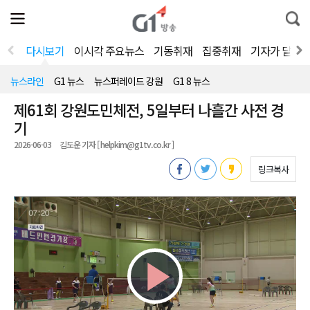
전
제
통
체
보
합
메
검
뉴
색
다시보기
이시각 주요뉴스
기동취재
집중취재
기자가 달려
열
기
뉴스라인
G1 뉴스
뉴스퍼레이드 강원
G1 8 뉴스
제61회 강원도민체전, 5일부터 나흘간 사전 경
기
2026-06-03
김도운 기자 [ helpkim@g1tv.co.kr ]
링크복사
Play