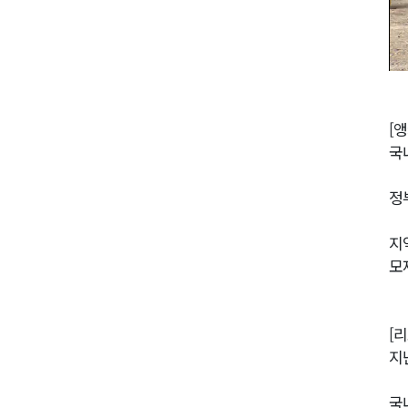
[앵
국
정
지
모
[
지
국