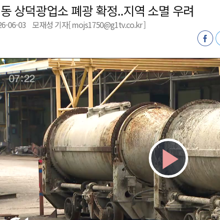
동 상덕광업소 폐광 확정..지역 소멸 우려
천 유치 건의
26-06-03
모재성 기자[ mojs1750@g1tv.co.kr ]
최
87명 인사
Play
Vid