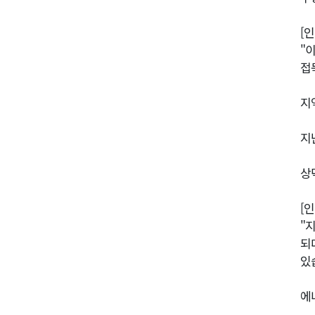
[
"
접
지
지
상
[
"
되
있
에