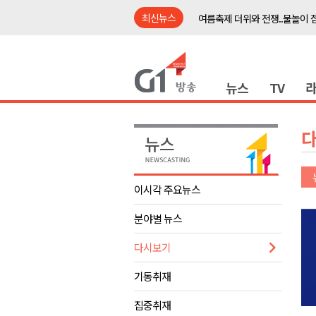
최신뉴스
여름축제 더위와 전쟁..물놀이 
강원도, 최휘영 문체부장관과 
이광재 국회 예결위원장, 강릉시
뉴스
TV
검찰청 폐지..해결 과제 산적
육동한 시장, 국제스케이트장 춘
영월군, 국·도비 확보 보고회 개
삼척 공공산후조리원 이전 시급
강원자치도교육청 교감급 이상 3
이시각 주요뉴스
도-시군 첫 간담회..우상호 "하
분야별 뉴스
이 대통령, 사북·납북귀환어부 
여름축제 더위와 전쟁..물놀이 
다시보기
강원도, 최휘영 문체부장관과 
기동취재
이광재 국회 예결위원장, 강릉시
집중취재
검찰청 폐지..해결 과제 산적