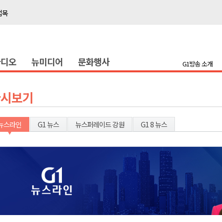
접목
정책간담회
 초청 특별 강연
라디오
뉴미디어
문화행사
G1방송 소개
천 유치 건의
최
다시보기
87명 인사
뉴스라인
G1 뉴스
뉴스퍼레이드 강원
G1 8 뉴스
나된 공동체"
국가폭력 사과
접목
정책간담회
 초청 특별 강연