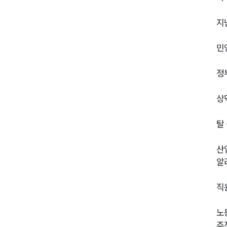
지
민
정
상
탈
산
알
직
노
주