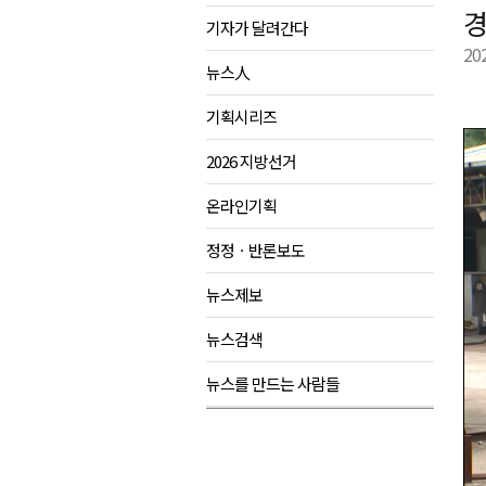
경
기자가 달려간다
육동한 시장, 국제스케이트장 춘
20
영월군, 국·도비 확보 보고회 개
뉴스人
삼척 공공산후조리원 이전 시급
기획시리즈
강원자치도교육청 교감급 이상 3
2026 지방선거
온라인기획
정정ㆍ반론보도
뉴스제보
뉴스검색
뉴스를 만드는 사람들