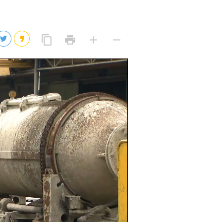
2026년 08월 07일(금)
2026년 08월 07일(금)
링
프
글
글
content_copy
print
add
remove
크
린
자
자
2026년 08월 07일(금)
복
트
크
작
사
2026년 08월 07일(금)
게
게
eo