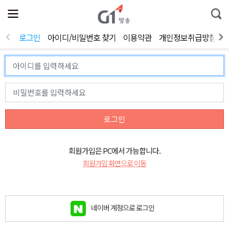
전
제
통
체
보
합
메
검
뉴
색
로그인
아이디/비밀번호 찾기
이용약관
개인정보취급방침
열
기
로그인
회원가입은 PC에서 가능합니다.
회원가입 화면으로 이동
네이버 계정으로 로그인