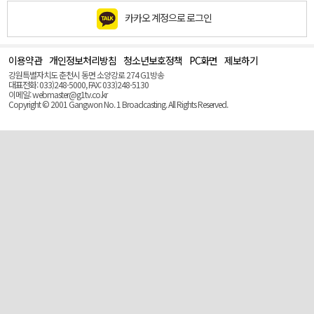
카카오 계정으로 로그인
이용약관
개인정보처리방침
청소년보호정책
PC화면
제보하기
맨
위
강원특별자치도 춘천시 동면 소양강로 274 G1방송
로
대표전화: 033)248-5000, FAX: 033)248-5130
(Top)
이메일: webmaster@g1tv.co.kr
Copyright © 2001 Gangwon No. 1 Broadcasting. All Rights Reserved.