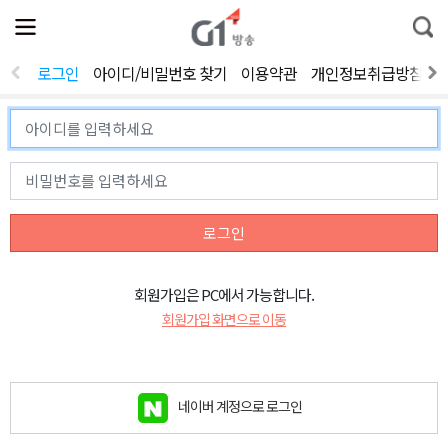
전
제
통
체
보
합
메
검
뉴
색
로그인
아이디/비밀번호 찾기
이용약관
개인정보취급방침
열
기
로그인
회원가입은 PC에서 가능합니다.
회원가입 화면으로 이동
네이버 계정으로 로그인