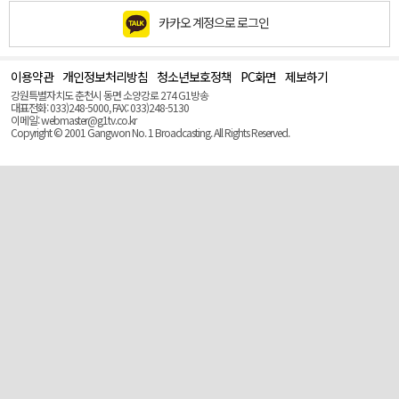
카카오 계정으로 로그인
이용약관
개인정보처리방침
청소년보호정책
PC화면
제보하기
맨
위
강원특별자치도 춘천시 동면 소양강로 274 G1방송
로
대표전화: 033)248-5000, FAX: 033)248-5130
(Top)
이메일: webmaster@g1tv.co.kr
Copyright © 2001 Gangwon No. 1 Broadcasting. All Rights Reserved.