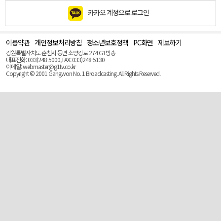
카카오 계정으로 로그인
이용약관
개인정보처리방침
청소년보호정책
PC화면
제보하기
맨
위
강원특별자치도 춘천시 동면 소양강로 274 G1방송
로
대표전화: 033)248-5000, FAX: 033)248-5130
(Top)
이메일: webmaster@g1tv.co.kr
Copyright © 2001 Gangwon No. 1 Broadcasting. All Rights Reserved.