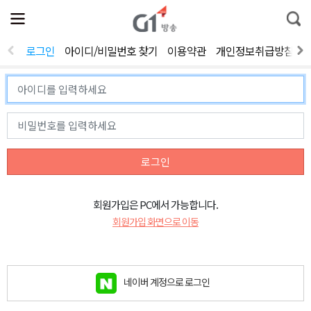
전
제
통
체
보
합
메
검
뉴
색
로그인
아이디/비밀번호 찾기
이용약관
개인정보취급방침
열
기
로그인
회원가입은 PC에서 가능합니다.
회원가입 화면으로 이동
네이버 계정으로 로그인