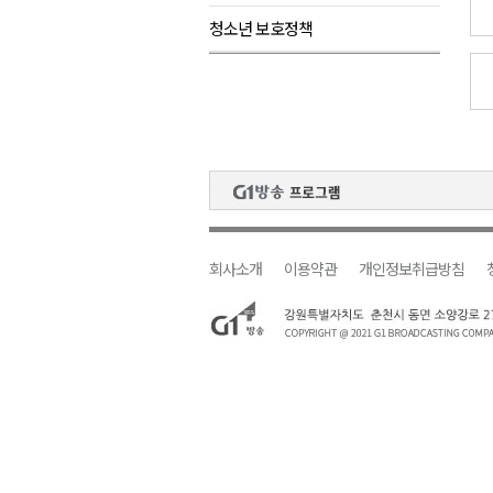
청소년 보호정책
검찰청 폐지..해결 과제 산적
육동한 시장, 국제스케이트장 춘
영월군, 국·도비 확보 보고회 개
삼척 공공산후조리원 이전 시급
강원자치도교육청 교감급 이상 3
회사소개
이용약관
개인정보취급방침