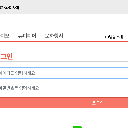
국가폭력 사과
접목
정책간담회
라디오
뉴미디어
문화행사
 초청 특별 강연
G1방송 소개
천 유치 건의
로그인
최
87명 인사
나된 공동체"
국가폭력 사과
로그인
접목
정책간담회
 초청 특별 강연