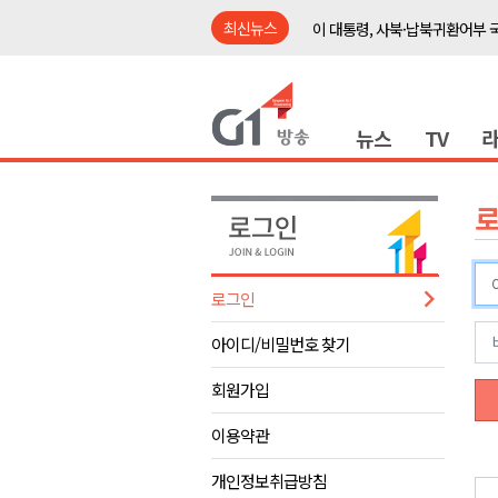
최신뉴스
이 대통령, 사북·납북귀환어부 
여름축제 더위와 전쟁..물놀이 
강원도, 최휘영 문체부장관과 
뉴스
TV
이광재 국회 예결위원장, 강릉시
검찰청 폐지..해결 과제 산적
육동한 시장, 국제스케이트장 춘
영월군, 국·도비 확보 보고회 개
삼척 공공산후조리원 이전 시급
로그인
강원자치도교육청 교감급 이상 3
아이디/비밀번호 찾기
도-시군 첫 간담회..우상호 "하
이 대통령, 사북·납북귀환어부 
회원가입
여름축제 더위와 전쟁..물놀이 
이용약관
강원도, 최휘영 문체부장관과 
개인정보취급방침
이광재 국회 예결위원장, 강릉시