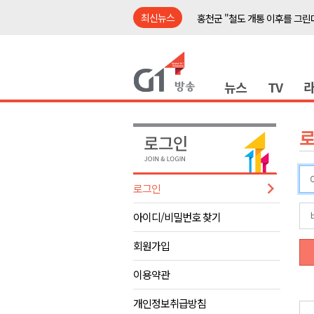
최신뉴스
홍천군 "철도 개통 이후를 그린
강원자치도, 공공임대주택 1만
양구군, 상반기 스포츠마케팅 경
뉴스
TV
ITS 교통도시 강릉..콜 버스 실
동부산림청, 동해시 소나무재선
평창동계올림픽 정신 계승 합동
춘천시, 오는 8일 의암호서 '드
어제 오후, 고성 대진항 어구 창
로그인
홍천군 "철도 개통 이후를 그린
아이디/비밀번호 찾기
춘천·홍천·횡성, 첫 ‘폭염중대경보
홍천군 "철도 개통 이후를 그린
회원가입
강원자치도, 공공임대주택 1만
이용약관
양구군, 상반기 스포츠마케팅 경
개인정보취급방침
ITS 교통도시 강릉..콜 버스 실