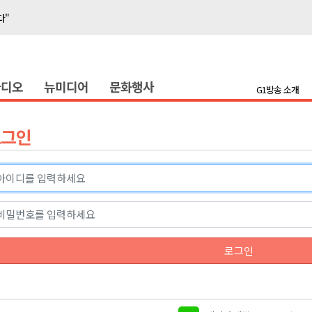
다"
호 공급
제효과 212억 원
라디오
뉴미디어
문화행사
증
G1방송 소개
충병 방제 진행
훈련 돌입
로그인
론 라이트쇼'
고 불..인명피해 없어
다"
’..무더위 지속
다"
로그인
호 공급
제효과 212억 원
증