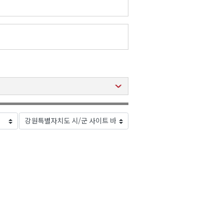
2026년 08월 06일(목)
2026년 08월 06일(목)
2026년 08월 06일(목)
2026년 08월 06일(목)
2026년 08월 06일(목)