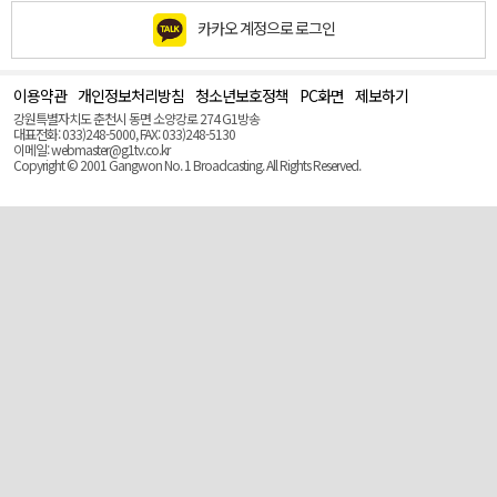
카카오 계정으로 로그인
이용약관
개인정보처리방침
청소년보호정책
PC화면
제보하기
맨
위
강원특별자치도 춘천시 동면 소양강로 274 G1방송
로
대표전화: 033)248-5000, FAX: 033)248-5130
(Top)
이메일: webmaster@g1tv.co.kr
Copyright © 2001 Gangwon No. 1 Broadcasting. All Rights Reserved.