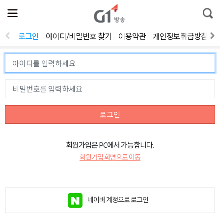
전
제
통
체
보
합
메
검
뉴
색
로그인
아이디/비밀번호 찾기
이용약관
개인정보취급방침
열
기
로그인
회원가입은 PC에서 가능합니다.
회원가입 화면으로 이동
네이버 계정으로 로그인