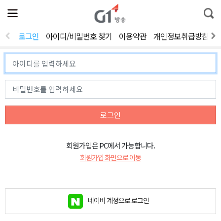
전
제
통
체
보
합
메
검
뉴
색
로그인
아이디/비밀번호 찾기
이용약관
개인정보취급방침
열
기
로그인
회원가입은 PC에서 가능합니다.
회원가입 화면으로 이동
네이버 계정으로 로그인