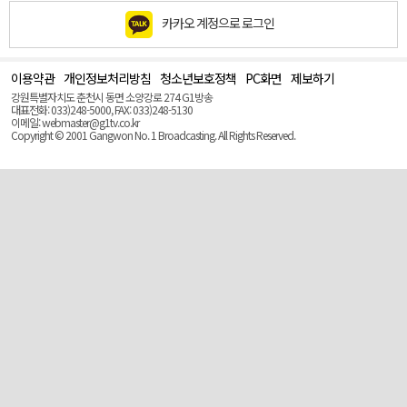
카카오 계정으로 로그인
이용약관
개인정보처리방침
청소년보호정책
PC화면
제보하기
맨
위
강원특별자치도 춘천시 동면 소양강로 274 G1방송
로
대표전화: 033)248-5000, FAX: 033)248-5130
(Top)
이메일: webmaster@g1tv.co.kr
Copyright © 2001 Gangwon No. 1 Broadcasting. All Rights Reserved.