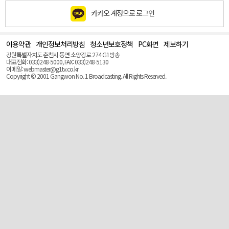
카카오 계정으로 로그인
이용약관
개인정보처리방침
청소년보호정책
PC화면
제보하기
맨
위
강원특별자치도 춘천시 동면 소양강로 274 G1방송
로
대표전화: 033)248-5000, FAX: 033)248-5130
(Top)
이메일: webmaster@g1tv.co.kr
Copyright © 2001 Gangwon No. 1 Broadcasting. All Rights Reserved.