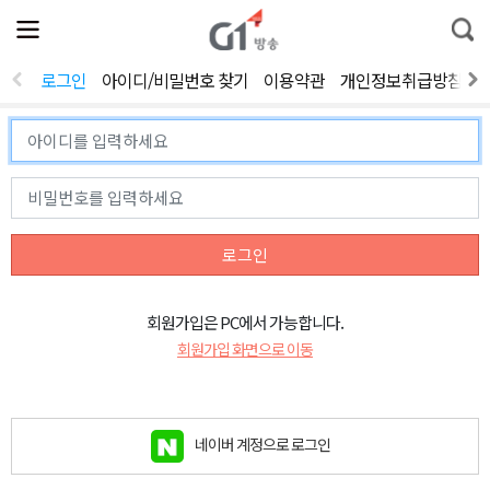
전
제
통
체
보
합
메
검
뉴
색
로그인
아이디/비밀번호 찾기
이용약관
개인정보취급방침
열
기
로그인
회원가입은 PC에서 가능합니다.
회원가입 화면으로 이동
네이버 계정으로 로그인