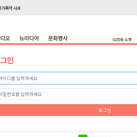
국가폭력 사과
접목
정책간담회
라디오
뉴미디어
문화행사
 초청 특별 강연
G1방송 소개
천 유치 건의
로그인
최
87명 인사
나된 공동체"
국가폭력 사과
로그인
접목
정책간담회
 초청 특별 강연