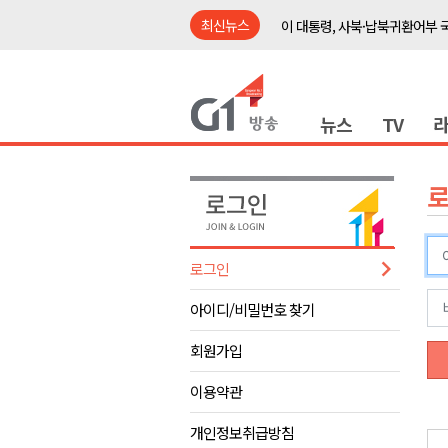
최신뉴스
이 대통령, 사북·납북귀환어부 
여름축제 더위와 전쟁..물놀이 
강원도, 최휘영 문체부장관과 
뉴스
TV
이광재 국회 예결위원장, 강릉시
검찰청 폐지..해결 과제 산적
육동한 시장, 국제스케이트장 춘
영월군, 국·도비 확보 보고회 개
삼척 공공산후조리원 이전 시급
로그인
강원자치도교육청 교감급 이상 3
아이디/비밀번호 찾기
도-시군 첫 간담회..우상호 "하
이 대통령, 사북·납북귀환어부 
회원가입
여름축제 더위와 전쟁..물놀이 
이용약관
강원도, 최휘영 문체부장관과 
개인정보취급방침
이광재 국회 예결위원장, 강릉시