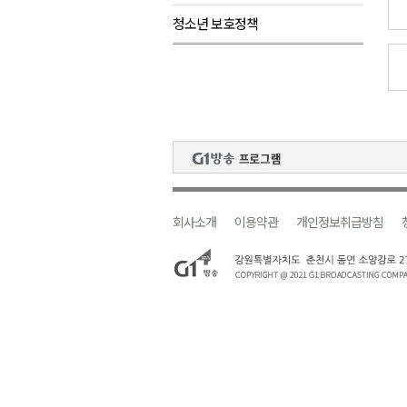
청소년 보호정책
검찰청 폐지..해결 과제 산적
육동한 시장, 국제스케이트장 춘
영월군, 국·도비 확보 보고회 개
삼척 공공산후조리원 이전 시급
강원자치도교육청 교감급 이상 3
회사소개
이용약관
개인정보취급방침