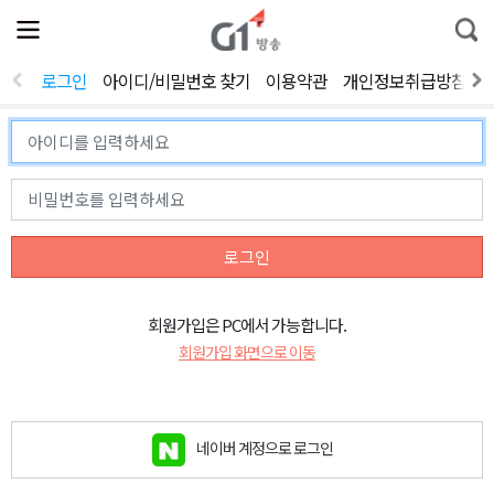
전
제
통
체
보
합
메
검
뉴
색
로그인
아이디/비밀번호 찾기
이용약관
개인정보취급방침
열
기
로그인
회원가입은 PC에서 가능합니다.
회원가입 화면으로 이동
네이버 계정으로 로그인