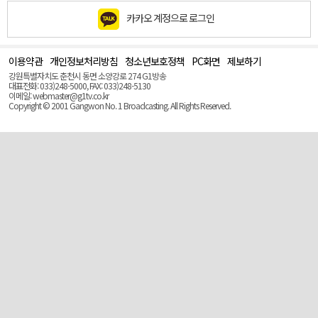
카카오 계정으로 로그인
이용약관
개인정보처리방침
청소년보호정책
PC화면
제보하기
맨
위
강원특별자치도 춘천시 동면 소양강로 274 G1방송
로
대표전화: 033)248-5000, FAX: 033)248-5130
(Top)
이메일: webmaster@g1tv.co.kr
Copyright © 2001 Gangwon No. 1 Broadcasting. All Rights Reserved.