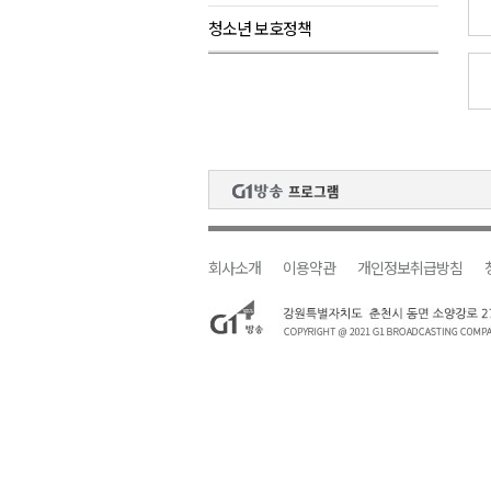
청소년 보호정책
검찰청 폐지..해결 과제 산적
육동한 시장, 국제스케이트장 춘
영월군, 국·도비 확보 보고회 개
삼척 공공산후조리원 이전 시급
강원자치도교육청 교감급 이상 3
회사소개
이용약관
개인정보취급방침