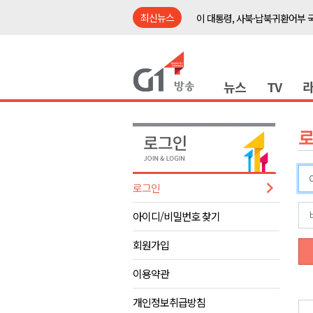
최신뉴스
이 대통령, 사북·납북귀환어부 
여름축제 더위와 전쟁..물놀이 
강원도, 최휘영 문체부장관과 
뉴스
TV
이광재 국회 예결위원장, 강릉시
검찰청 폐지..해결 과제 산적
육동한 시장, 국제스케이트장 춘
영월군, 국·도비 확보 보고회 개
삼척 공공산후조리원 이전 시급
로그인
강원자치도교육청 교감급 이상 3
아이디/비밀번호 찾기
도-시군 첫 간담회..우상호 "하
이 대통령, 사북·납북귀환어부 
회원가입
여름축제 더위와 전쟁..물놀이 
이용약관
강원도, 최휘영 문체부장관과 
개인정보취급방침
이광재 국회 예결위원장, 강릉시