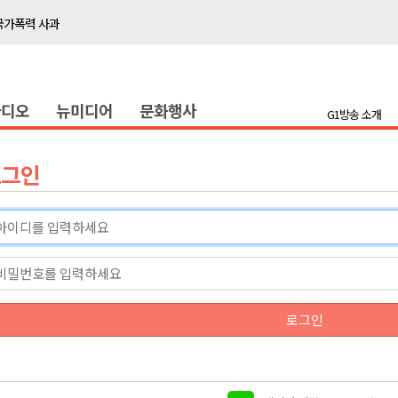
국가폭력 사과
접목
정책간담회
라디오
뉴미디어
문화행사
 초청 특별 강연
G1방송 소개
천 유치 건의
로그인
최
87명 인사
나된 공동체"
국가폭력 사과
로그인
접목
정책간담회
 초청 특별 강연