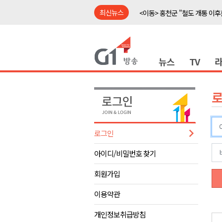
최신뉴스
<이동> 홍천군 "철도 개통 이후
<이동> 홍천 'K-바이오' 거점 구
<출연> 신영재 홍천군수 대담
뉴스
TV
강릉 영화영상문화 예산 삭감 
강원자치도, 공공임대주택 1만
양구군, 상반기 스포츠마케팅 경
홍천소방서, 신청사 준공식..33
ITS 교통도시 강릉..콜 버스 실
로그인
농민단체 "농자재값 폭등, 농산
아이디/비밀번호 찾기
<이동> "무더운 여름, 맥주와 
<이동> 홍천군 "철도 개통 이후
회원가입
<이동> 홍천 'K-바이오' 거점 구
이용약관
<출연> 신영재 홍천군수 대담
개인정보취급방침
강릉 영화영상문화 예산 삭감 