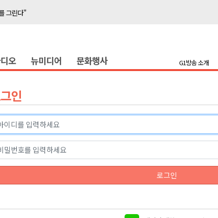
를 그린다"
축 '속도'
라디오
뉴미디어
문화행사
반발 확산
G1방송 소개
호 공급
제효과 212억 원
로그인
년 만 청사 이전
증
물 가격 하락" 대책 촉구
함께"..홍천 맥주축제 개막
를 그린다"
로그인
축 '속도'
반발 확산