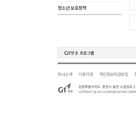
청소년 보호정책
강원자치도, 공공임대주택 1만
양구군, 상반기 스포츠마케팅 경
홍천소방서, 신청사 준공식..33
ITS 교통도시 강릉..콜 버스 실
농민단체 "농자재값 폭등, 농산
회사소개
이용약관
개인정보취급방침