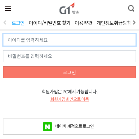
전
제
통
체
보
합
메
검
뉴
색
로그인
아이디/비밀번호 찾기
이용약관
개인정보취급방침
열
기
로그인
회원가입은 PC에서 가능합니다.
회원가입 화면으로 이동
네이버 계정으로 로그인