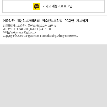
카카오 계정으로 로그인
이용약관
개인정보처리방침
청소년보호정책
PC화면
제보하기
맨
위
강원특별자치도 춘천시 동면 소양강로 274 G1방송
로
대표전화: 033)248-5000, FAX: 033)248-5130
(Top)
이메일: webmaster@g1tv.co.kr
Copyright © 2001 Gangwon No. 1 Broadcasting. All Rights Reserved.