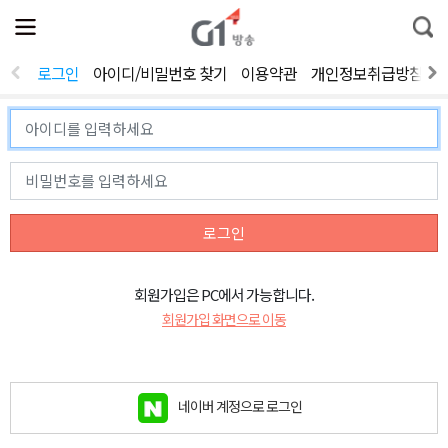
전
제
통
체
보
합
메
검
뉴
색
로그인
아이디/비밀번호 찾기
이용약관
개인정보취급방침
열
기
로그인
회원가입은 PC에서 가능합니다.
회원가입 화면으로 이동
네이버 계정으로 로그인