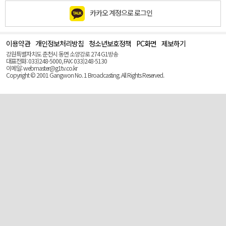
카카오 계정으로 로그인
이용약관
개인정보처리방침
청소년보호정책
PC화면
제보하기
맨
위
강원특별자치도 춘천시 동면 소양강로 274 G1방송
로
대표전화: 033)248-5000, FAX: 033)248-5130
(Top)
이메일: webmaster@g1tv.co.kr
Copyright © 2001 Gangwon No. 1 Broadcasting. All Rights Reserved.