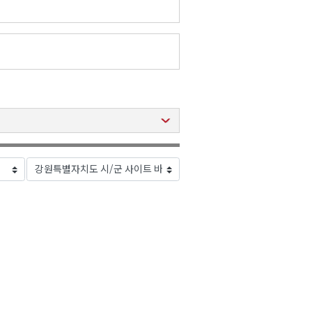
2026년 08월 06일(목)
2026년 08월 06일(목)
2026년 08월 06일(목)
2026년 08월 06일(목)
2026년 08월 06일(목)