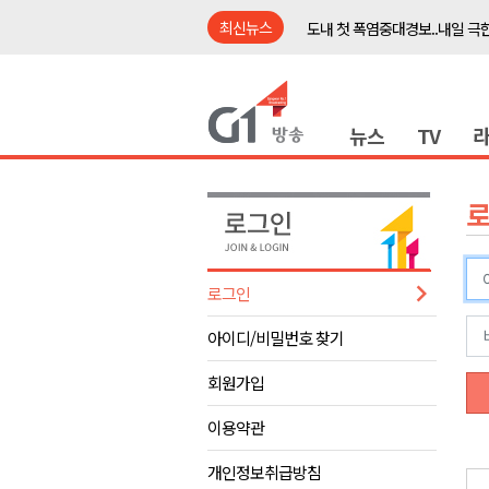
최신뉴스
도내 첫 폭염중대경보..내일 극한
태풍 '돌핀' 북상..폭염 더 심해
강릉시, 민선9기 21개 읍면동 
뉴스
TV
횡성군, 광복절 맞아 태극기 나
제43회 홍천군민의 날 기념행사
양구군, 원주환경청에 비점오염
<강원랜드> 관광객이 인구 3배
<강원랜드> 마카오 카지노 "복
로그인
민선9기 양양군 공약사업 추진 
아이디/비밀번호 찾기
썩고, 무르고..농산물 피해 속출
도내 첫 폭염중대경보..내일 극한
회원가입
태풍 '돌핀' 북상..폭염 더 심해
이용약관
강릉시, 민선9기 21개 읍면동 
개인정보취급방침
횡성군, 광복절 맞아 태극기 나