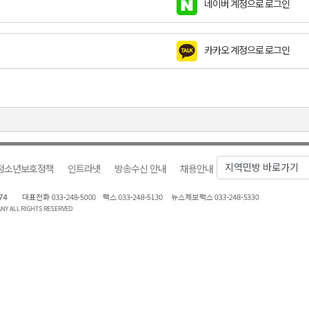
네이버 계정으로 로그인
 개최
저감 사업 등 건의
카카오 계정으로 로그인
..싱가포르 복합리조트
합리조트로 진화 중"
전략 보고회 개최
청소년보호정책
인트라넷
방송수신 안내
채용안내