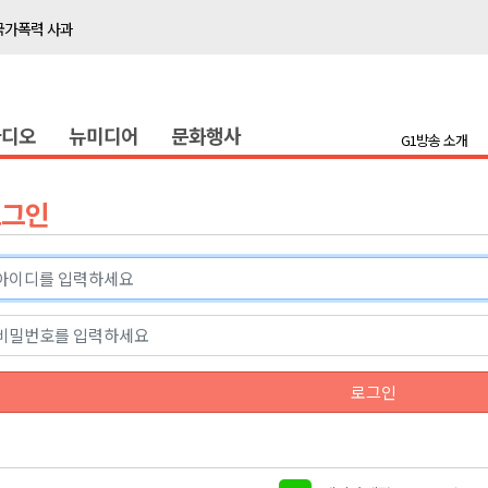
국가폭력 사과
접목
정책간담회
라디오
뉴미디어
문화행사
 초청 특별 강연
G1방송 소개
천 유치 건의
로그인
최
87명 인사
나된 공동체"
국가폭력 사과
로그인
접목
정책간담회
 초청 특별 강연