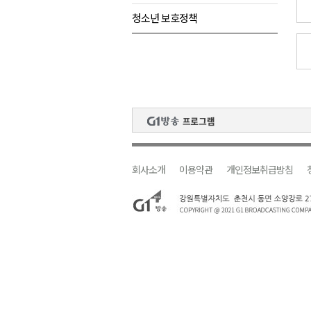
청소년 보호정책
검찰청 폐지..해결 과제 산적
육동한 시장, 국제스케이트장 춘
영월군, 국·도비 확보 보고회 개
삼척 공공산후조리원 이전 시급
강원자치도교육청 교감급 이상 3
회사소개
이용약관
개인정보취급방침