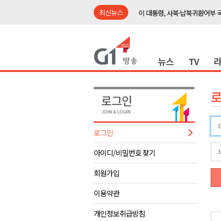
최신뉴스
이 대통령, 사북·납북귀환어부 
여름축제 더위와 전쟁..물놀이 
강원도, 최휘영 문체부장관과 
뉴스
TV
이광재 국회 예결위원장, 강릉시
검찰청 폐지..해결 과제 산적
육동한 시장, 국제스케이트장 춘
영월군, 국·도비 확보 보고회 개
삼척 공공산후조리원 이전 시급
로그인
강원자치도교육청 교감급 이상 3
아이디/비밀번호 찾기
도-시군 첫 간담회..우상호 "하
이 대통령, 사북·납북귀환어부 
회원가입
여름축제 더위와 전쟁..물놀이 
이용약관
강원도, 최휘영 문체부장관과 
개인정보취급방침
이광재 국회 예결위원장, 강릉시